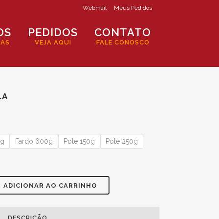
Webmail
Meus Pedidos
OS
PEDIDOS
CONTATO
IAS
VEJA AQUI
FALE CONOSCO
LA
kg
Fardo 600g
Pote 150g
Pote 250g
ADICIONAR AO CARRINHO
DESCRIÇÃO